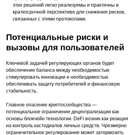
этих решений легко реализуемы и практичны в
краткосрочной перспективе для снижения рисков,
Во второй
дал
связанных с этими протоколами.
инструменты,
которые позволяют
получать доходность
Потенциальные риски и
выше всех тех 90%
криптоинвесторов.
вызовы для пользователей
Ключевой задачей регулирующих органов будет
обеспечение баланса между необходимостью
стимулировать инновации и необходимостью
обеспечивать защиту потребителей и финансовую
Время чтения:
10 минут
⏳
стабильность.
Главное опасение криптосообщества —
потенциальное ограничение децентрализации как
Совокупно изучив эти материалы,
основы блокчейн технологии. DeFi возник как реакция
ты гарантированно освоишь
пошаговые действия,
на контроль кастодиалов личных средств. Чрезмерно
необходимые для
увеличения
ограничительное регулирование может затормозить