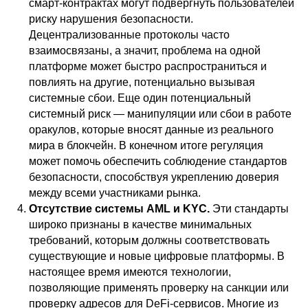
смарт-контрактах могут подвергнуть пользователей
риску нарушения безопасности.
Децентрализованные протоколы часто
взаимосвязаны, а значит, проблема на одной
платформе может быстро распространиться и
повлиять на другие, потенциально вызывая
системные сбои. Еще один потенциальный
Я подготовил для
системный риск — манипуляции или сбои в работе
тебя
2 крутые
оракулов, которые вносят данные из реального
мира в блокчейн. В конечном итоге регуляция
статьи
🔥
может помочь обеспечить соблюдение стандартов
безопасности, способствуя укреплению доверия
между всеми участниками рынка.
В первой я рассказал
об
Отсутствие системы AML и KYC.
Эти стандарты
основных ошибках,
широко признаны в качестве минимальных
которые совершают 90%
требований, которым должны соответствовать
криптоинвесторов.
существующие и новые цифровые платформы. В
настоящее время имеются технологии,
позволяющие применять проверку на санкции или
проверку адресов для DeFi-сервисов. Многие из