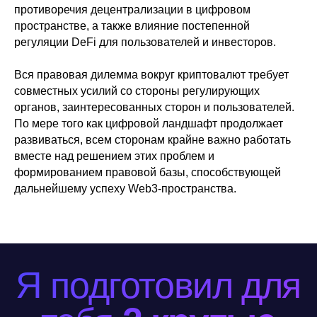
противоречия децентрализации в цифровом
пространстве, а также влияние постепенной
регуляции DeFi для пользователей и инвесторов.
Любое использование материалов с данного
сайта, допускается не иначе как с письменного
Вся правовая дилемма вокруг криптовалют требует
разрешения его правообладателя. В случае
совместных усилий со стороны регулирующих
Использования материала с сайта и нарушение
органов, заинтересованных сторон и пользователей.
авторских и смежных прав, правообладателя
По мере того как цифровой ландшафт продолжает
наказывается в соответствии со ст 146 УК РФ. Вся
развиваться, всем сторонам крайне важно работать
информация предоставленная на сайте ни при
вместе над решением этих проблем и
каких условиях не является публичной офертой,
формированием правовой базы, способствующей
определяемой положениями Статьи 437 (2)
дальнейшему успеху Web3-пространства.
Гражданского кодекса РФ