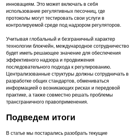
телеграм
инновациям. Это может включать в себя
О нас
Новости
использование регулятивных песочниц, где
youtube
протоколы могут тестировать свои услуги в
Клуб
контролируемой среде под надзором регуляторов.
нельзяграм
Лаунчпад
Ретродропы
тик-ток
Учитывая глобальный и безграничный характер
Партнерам
технологии блокчейн, международное сотрудничество
будет иметь решающее значение для обеспечения
эффективного надзора и продвижения
последовательного подхода к регулированию.
Централизованные структуры должны сотрудничать в
разработке общих стандартов, обмениваться
информацией о возникающих рисках и передовой
практике, а также совместно решать проблемы
трансграничного правоприменения.
ЗАДАТЬ ВОПРОС ПОДДЕРЖКЕ DEFI-CLUB
Подведем итоги
Бесплатное обучение
В статье мы постарались разобрать текущие