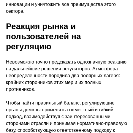
своего капитала до 300%!
инновации и уничтожить все преимущества этого
сектора.
Реакция рынка и
пользователей на
регуляцию
Невозможно точно предсказать однозначную реакцию
Изучить материалы
на дальнейшие решения регуляторов. Атмосфера
неопределенности породила два полярных лагеря:
крайних сторонников этих мер и их полных
противников.
Чтобы найти правильный баланс, регулирующие
органы должны применять совместный и гибкий
подход, взаимодействуя с заинтересованными
сторонами отрасли и принимая нормативно-правовую
Навигация
Социальные сети
базу, способствующую ответственному подходу к
Главная
Блог