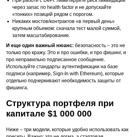
При работе с DeFi: лимитируйте риск ликвидации
через запас по health factor и не допускайте
«тонких» позиций рядом с порогом.
Никаких мостов/контрактов «в первый день»
крупным объемом: сначала тест малой суммой,
затем масштабирование.
И еще один важный нюанс:
безопасность – это не
только про кражу. Это и про ошибки, и про фишинг, и
про неправильно подписанное сообщение.
Используйте стандарты аутентификации на базе
подписи (например, Sign‑In with Ethereum), которые
отдельно подчеркивают необходимость защиты от
фишинга.
Структура портфеля при
капитале $1 000 000
Ниже – три модели, которые удобно использовать как
пресеты. Важно: это не догма, а стартовая