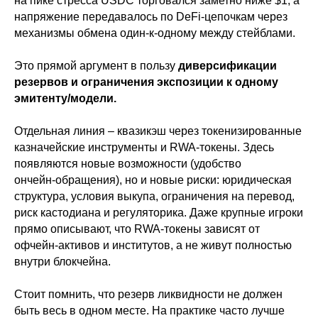
на пике стресса USDC торговался заметно ниже $1, а
напряжение передавалось по DeFi‑цепочкам через
механизмы обмена один‑к‑одному между стейблами.
Это прямой аргумент в пользу
диверсификации
резервов и ограничения экспозиции к одному
эмитенту/модели.
Отдельная линия – квазикэш через токенизированные
казначейские инструменты и RWA‑токены. Здесь
появляются новые возможности (удобство
ончейн‑обращения), но и новые риски: юридическая
структура, условия выкупа, ограничения на перевод,
риск кастодиана и регуляторика. Даже крупные игроки
прямо описывают, что RWA‑токены зависят от
офчейн‑активов и институтов, а не живут полностью
внутри блокчейна.
Стоит помнить, что резерв ликвидности не должен
быть весь в одном месте. На практике часто лучше