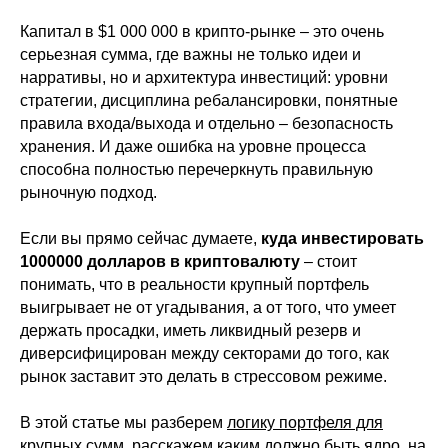
Капитал в $1 000 000 в крипто-рынке – это очень
серьезная сумма, где важны не только идеи и
нарративы, но и архитектура инвестиций: уровни
стратегии, дисциплина ребалансировки, понятные
правила входа/выхода и отдельно – безопасность
хранения. И даже ошибка на уровне процесса
способна полностью перечеркнуть правильную
рыночную подход.
Если вы прямо сейчас думаете,
куда инвестировать
1000000 долларов в криптовалюту
– стоит
понимать, что в реальности крупный портфель
выигрывает не от угадывания, а от того, что умеет
держать просадки, иметь ликвидный резерв и
диверсифицирован между секторами до того, как
рынок заставит это делать в стрессовом режиме.
В этой статье мы разберем
логику портфеля для
крупных сумм
, расскажем
каким должно быть ядро
, на